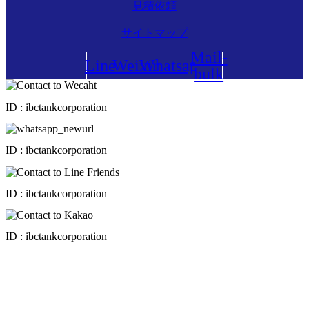
見積依頼
サイトマップ
Mail-
Line
Weixin
Whatsapp
bulk
ID : ibctankcorporation
ID : ibctankcorporation
ID : ibctankcorporation
ID : ibctankcorporation